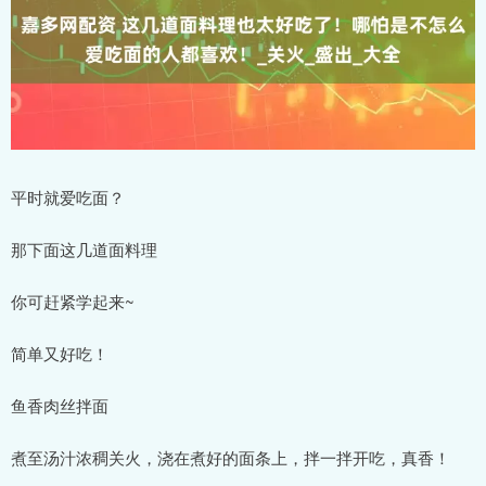
平时就爱吃面？
那下面这几道面料理
你可赶紧学起来~
简单又好吃！
鱼香肉丝拌面
煮至汤汁浓稠关火，浇在煮好的面条上，拌一拌开吃，真香！