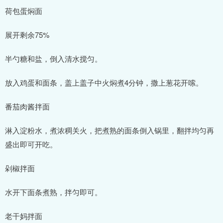
荷包蛋焖面
展开剩余75%
半勺糖和盐，倒入清水搅匀。
放入鸡蛋和面条，盖上盖子中火焖煮4分钟，撒上葱花开嗦。
番茄肉酱拌面
淋入淀粉水，煮浓稠关火，把煮熟的面条倒入锅里，翻拌均匀再
盛出即可开吃。
剁椒拌面
水开下面条煮熟，拌匀即可。
老干妈拌面