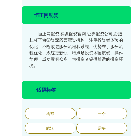
恒正网配资
恒正网配资,实盘配资官网,证券配资公司,炒股
杠杆平台②资深股票配资机构，注重投资者体验的
优化，不断改进服务流程和系统。优势在于服务流
程优化、系统更新快，特点是投资体验流畅、操作
简便，成功案例众多，为投资者提供舒适的投资环
境。
话题标签
成都
一个
武汉
需要