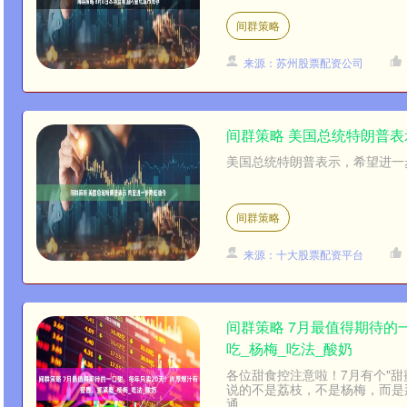
间群策略
来源：苏州股票配资公司
间群策略 美国总统特朗普表
美国总统特朗普表示，希望进一步降
间群策略
来源：十大股票配资平台
间群策略 7月最值得期待的
吃_杨梅_吃法_酸奶
各位甜食控注意啦！7月有个"甜
说的不是荔枝，不是杨梅，而是
通....