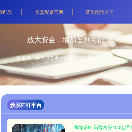
网配资
实盘配资官网
证券配资公司
放大资金，增加盈利可能
配资是一种为投资者提供杠杆资金的金融服务！
炒股杠杆平台
间群策略 乌鲁木齐400电