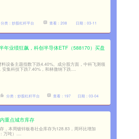
分类：炒股杠杆平台
查看：208
日期：03-11
年业绩狂飙，科创半导体ETF（588170）买盘
体材料设备主题指数下跌4.40%。成分股方面，中科飞测领
，安集科技下跌7.40%，和林微纳下跌....
分类：炒股杠杆平台
查看：197
日期：03-04
国内重点城市库存
存，本周镀锌板卷社会库存为128.83，周环比增加
万吨）....