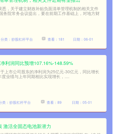
前获悉，关于建立财政补贴负面清单管理机制的相关文件
开的国务院常务会议提出，要在前期工作基础上，对地方财
分类：炒股杠杆平台
查看：181
日期：06-01
利润同比预增107.16%-148.59%
属于上市公司股东的净利润为25亿元-30亿元，同比增长
025年度业绩与上年同期相比实现增长，....
分类：炒股杠杆平台
查看：89
日期：05-01
裂痕 激活全固态电池新潜力