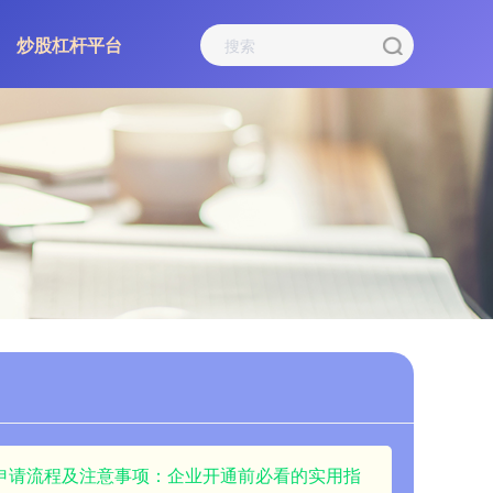
炒股杠杆平台
话申请流程及注意事项：企业开通前必看的实用指