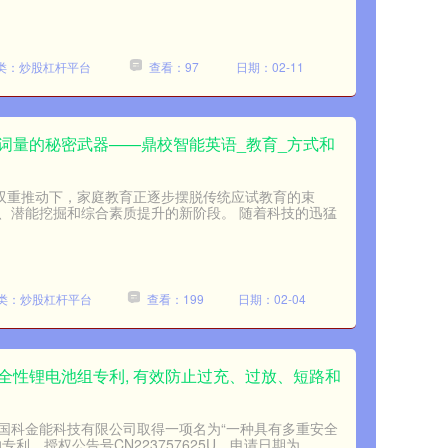
类：炒股杠杆平台
查看：97
日期：02-11
词量的秘密武器——鼎校智能英语_教育_方式和
的双重推动下，家庭教育正逐步摆脱传统应试教育的束
、潜能挖掘和综合素质提升的新阶段。 随着科技的迅猛
类：炒股杠杆平台
查看：199
日期：02-04
全性锂电池组专利, 有效防止过充、过放、短路和
国科金能科技有限公司取得一项名为“一种具有多重安全
，授权公告号CN223757625U，申请日期为....