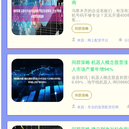
南
乌鲁木齐的企业老板们，有没有
机号码不够专业？其实开通400
客....
间群策略
来源：网上配资平台
分
间群策略 机器人概念股普涨 极
人市场产量年增94%
金吾财讯 | 机器人概念股盘初普涨，
6.69%，地平线机器人-W(09660
间群策略
来源：专业的股票配资官网
间群策略 建立财政补贴负