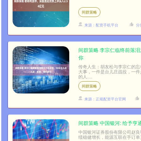
间群策略
来源：配资手机平台
分
间群策略 李宗仁临终前落泪
你
传奇人生：胡友松与李宗仁的忘
大事，一件是台儿庄战役，一件
的人....
间群策略
来源：正规配资平台官网
间群策略 中国银河: 给予
中国银河证券股份有限公司赵良
绩稳健增长，能源互联在手订单充足